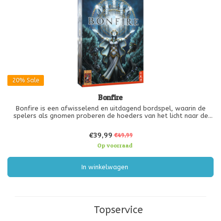
20%
Sale
Bonfire
Bonfire is een afwisselend en uitdagend bordspel, waarin de
spelers als gnomen proberen de hoeders van het licht naar de
steden terug te lokken om de gedoofde vreugdevuren weer te
laten oplaaien. Met behulp van actiefiches halen ze bij eilanden
€39,99
€49,99
opdrachten
Op voorraad
In winkelwagen
Topservice