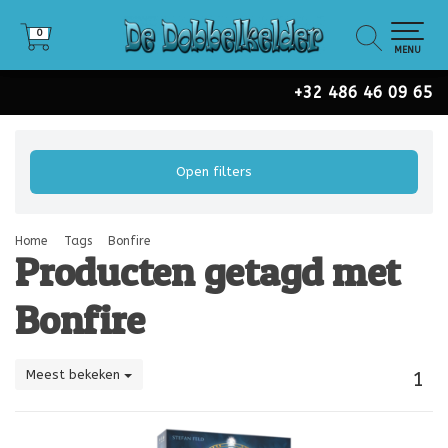
0
0
MENU
+32 486 46 09 65
Open filters
Home
Tags
Bonfire
Producten getagd met
Bonfire
Meest bekeken
1