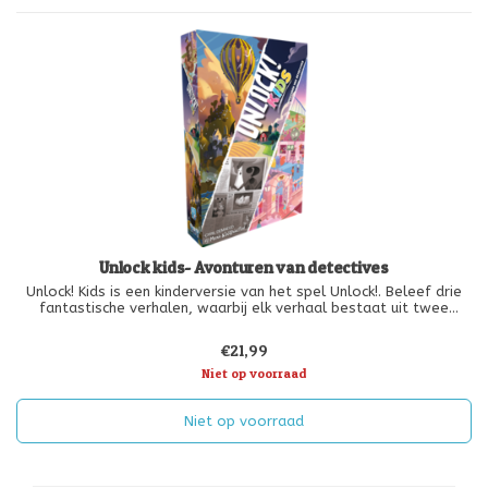
Unlock kids- Avonturen van detectives
Unlock! Kids is een kinderversie van het spel Unlock!. Beleef drie
fantastische verhalen, waarbij elk verhaal bestaat uit twee
avonturen. Los raadsels op en combineer voorwerpen. Ontrafel
de verhalen en vind zoveel mogelijk sterren!
€21,99
Niet op voorraad
Verhalen:
1) Myste
Niet op voorraad