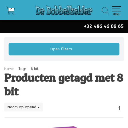
0
0
MENU
+32 486 46 09 65
Open filters
Home
Tags
8 bit
Producten getagd met 8
bit
Naam oplopend
1