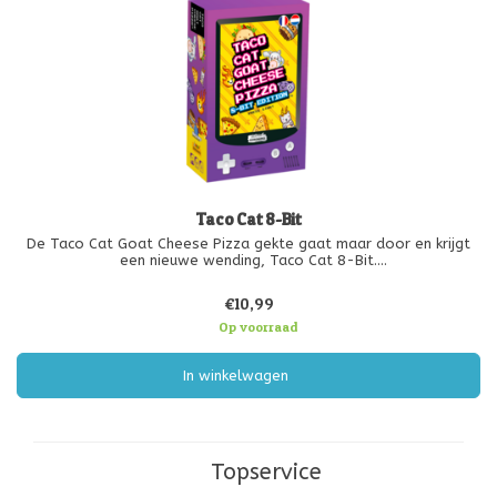
Taco Cat 8-Bit
De Taco Cat Goat Cheese Pizza gekte gaat maar door en krijgt
een nieuwe wending, Taco Cat 8-Bit.
Onthoud die 5 woorden en hun volgorde !
€10,99
Sla zo snel mogelijk op de stapel als het woord overeenkomt
Op voorraad
met de tekening op de kaart. Als je als laatste op d
In winkelwagen
Topservice